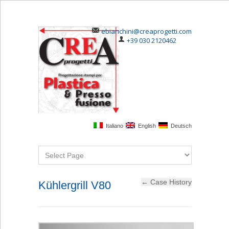
ebianchini@creaprogetti.com
+39 030 2120462
Italiano
English
Deutsch
Kühlergrill V80