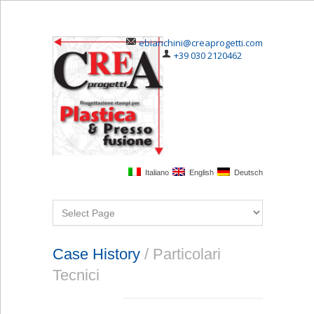
ebianchini@creaprogetti.com
+39 030 2120462
Italiano
English
Deutsch
Case History
/ Particolari
Tecnici