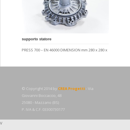
supporto statore
PRESS 700 – EN 46000 DIMENSION mm 280 x 280 x
© Copyright 2014 by
CREA Progetti
- Via
Giovanni Boccaccio, 48
25080 - Mazzano (BS)
P. IVA & C.F. 03300730177
V