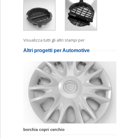
Visualizza tutti gli altri stampi per
Plastica
Altri progetti per Automotive
borchia copri cerchio