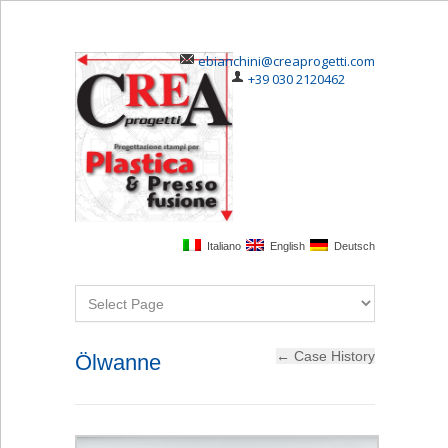
ebianchini@creaprogetti.com
+39 030 2120462
Italiano
English
Deutsch
Ölwanne