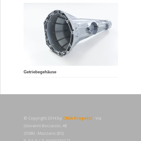
Getriebegehäuse
© Copyright 2014 by
CREA Progetti
- Via
Giovanni Boccaccio, 48
25080 - Mazzano (BS)
P. IVA & C.F. 03300730177