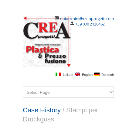
ebianchini@creaprogetti.com
+39 030 2120462
Italiano
English
Deutsch
Case History
/ Stampi per
Druckguss