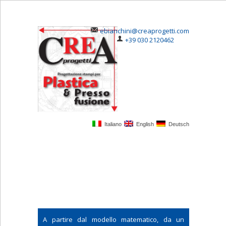
ebianchini@creaprogetti.com
+39 030 2120462
Italiano
English
Deutsch
A partire dal modello matematico, da un