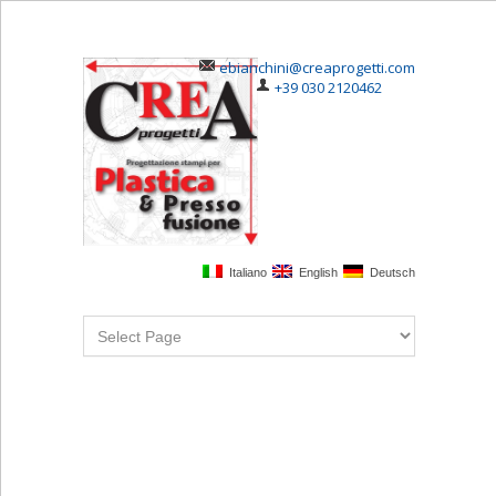
ebianchini@creaprogetti.com
+39 030 2120462
Italiano
English
Deutsch