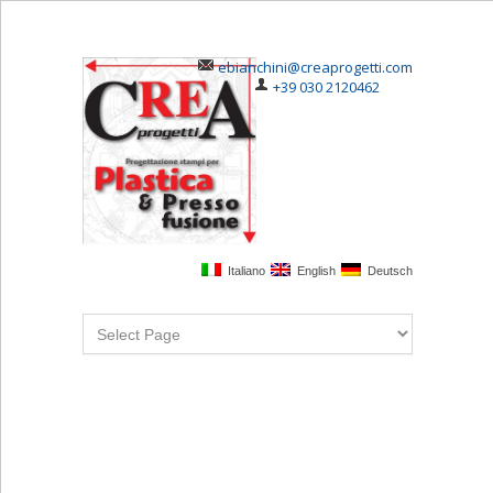
ebianchini@creaprogetti.com
+39 030 2120462
Italiano
English
Deutsch