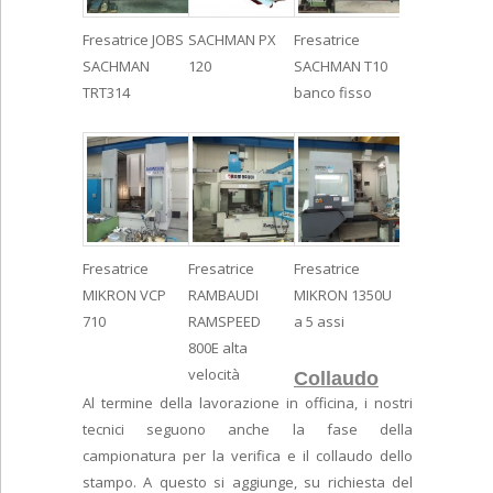
Fresatrice JOBS
SACHMAN PX
Fresatrice
SACHMAN
120
SACHMAN T10
TRT314
banco fisso
Fresatrice
Fresatrice
Fresatrice
MIKRON VCP
RAMBAUDI
MIKRON 1350U
710
RAMSPEED
a 5 assi
800E alta
velocità
Collaudo
Al termine della lavorazione in officina, i nostri
tecnici seguono anche la fase della
campionatura per la verifica e il collaudo dello
stampo. A questo si aggiunge, su richiesta del