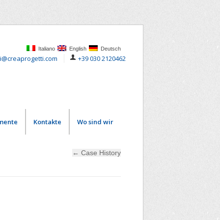
Italiano
English
Deutsch
i@creaprogetti.com
+39 030 2120462
mente
Kontakte
Wo sind wir