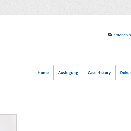
ebianchin
Home
Auslegung
Case History
Doku